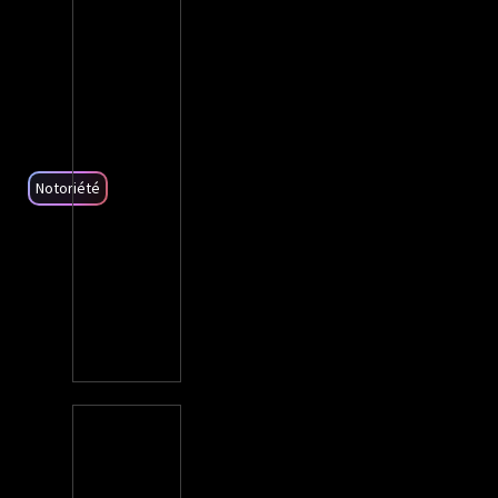
Notoriété
+21
CTR