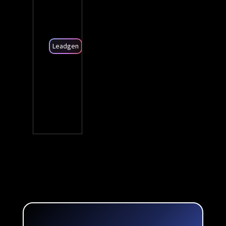
Leadgen
-19%
Coût par SQL