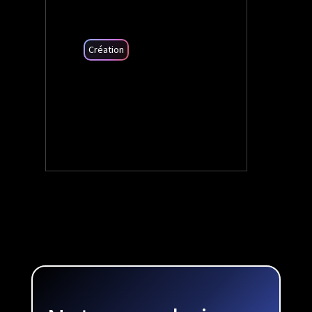
Création
+20
Leads mensuels