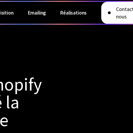
Contac
isition
Emailing
Réalisations
nous
hopify
 la
de