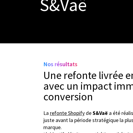
S&Vaë
Nos résultats
Une refonte livrée 
avec un impact immé
conversion
La
refonte Shopify
de
S&Vaë
a été réali
juste avant la période stratégique la plu
marque.