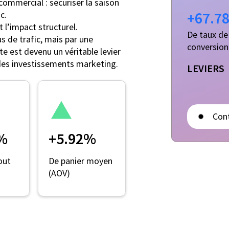
t commercial : sécuriser la saison
+67.7
c.
 l’impact structurel.
De taux de
s de trafic, mais par une
conversion
ite est devenu un véritable levier
 des investissements marketing.
LEVIERS
Con
%
+5.92%
out
De panier moyen
(AOV)