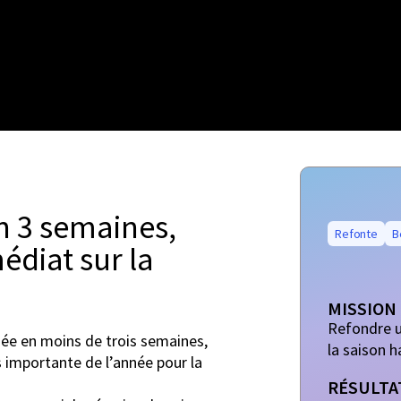
en 3 semaines,
Refonte
B
diat sur la
MISSION
Refondre u
sée en moins de trois semaines,
la saison 
s importante de l’année pour la
RÉSULTA