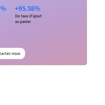
8%
+95.58%
De taux d'ajout
au panier
tactez-nous