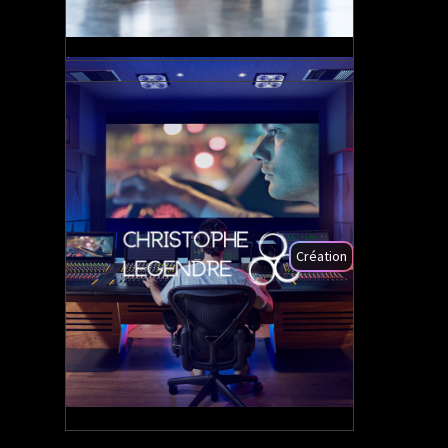
+210%
Visiteurs
Création
4.12%
Taux de conversion