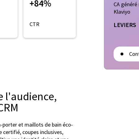
+84%
CA généré 
Klaviyo
CTR
LEVIERS
Con
 l'audience,
 CRM
-porter et maillots de bain éco-
certifié, coupes inclusives,