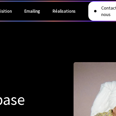
Contac
isition
Emailing
Réalisations
nous
base