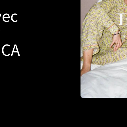
vec
r
 CA