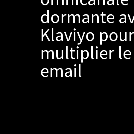
dormante a
Klaviyo pou
multiplier le
email