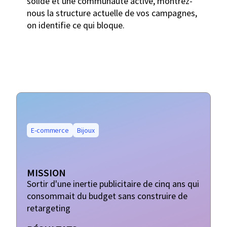
solide et une communauté active, montrez-
nous la structure actuelle de vos campagnes,
on identifie ce qui bloque.
E-commerce
Bijoux
MISSION
Sortir d'une inertie publicitaire de cinq ans qui
consommait du budget sans construire de
retargeting