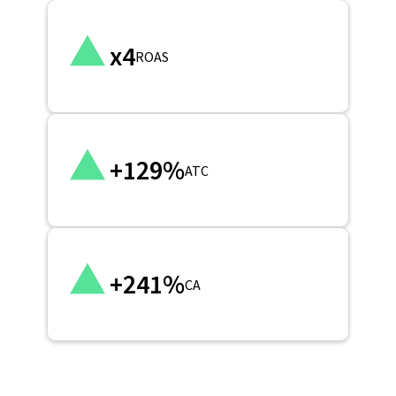
x4
ROAS
+129%
ATC
+241%
CA