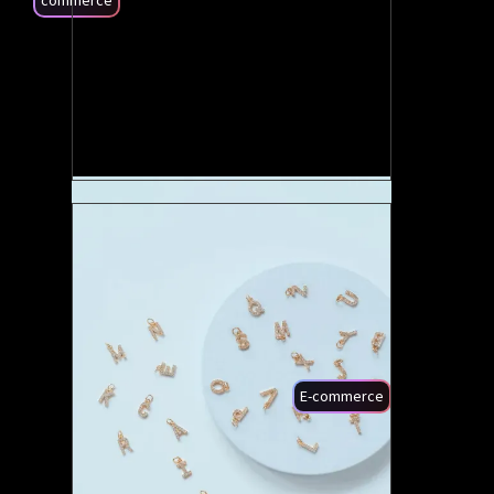
commerce
+32%
ROAS
E-commerce