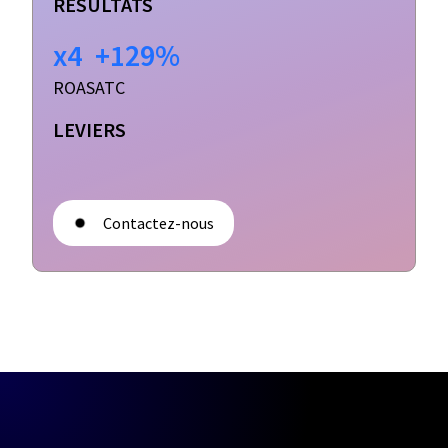
RÉSULTATS
x4
+129%
ROAS
ATC
LEVIERS
Contactez-nous