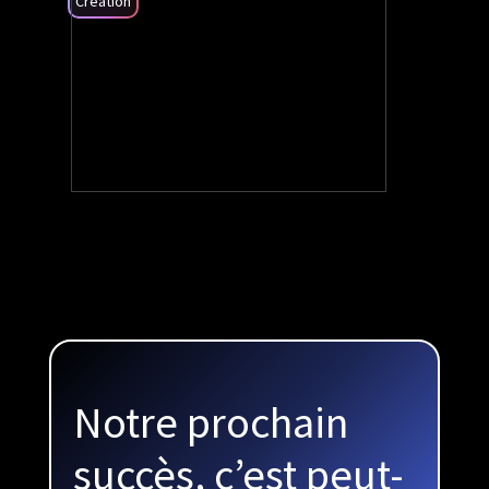
Création
+170%
Visibilité
Notre prochain
succès, c’est peut-